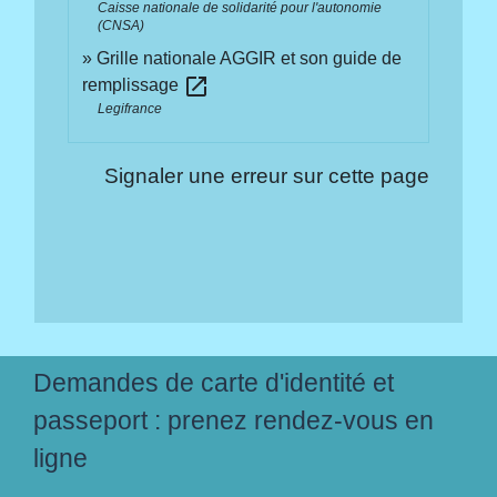
Caisse nationale de solidarité pour l'autonomie
(CNSA)
Grille nationale AGGIR et son guide de
open_in_new
remplissage
Legifrance
Signaler une erreur sur cette page
Demandes de carte d'identité et
passeport : prenez rendez-vous en
ligne