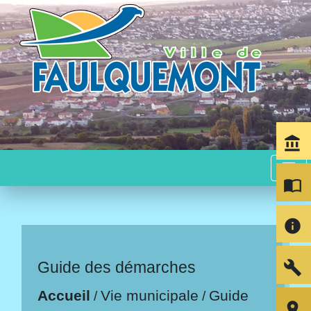
account_balance
menu
import_contacts
info
build
Guide des démarches
Accueil
Vie municipale
Guide
/
/
room