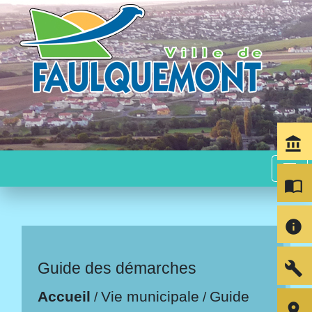
account_balance
menu
import_contacts
info
build
Guide des démarches
Accueil
Vie municipale
Guide
/
/
room