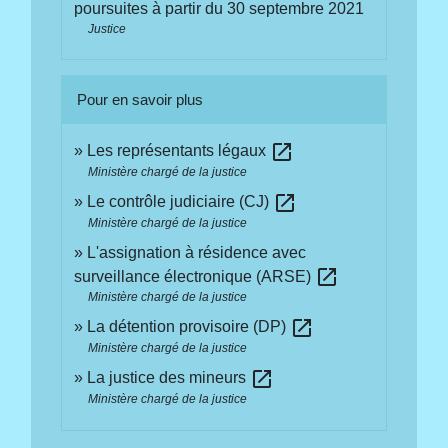
poursuites à partir du 30 septembre 2021
Justice
Pour en savoir plus
open_in_new
Les représentants légaux
Ministère chargé de la justice
open_in_new
Le contrôle judiciaire (CJ)
Ministère chargé de la justice
L'assignation à résidence avec
open_in_new
surveillance électronique (ARSE)
Ministère chargé de la justice
open_in_new
La détention provisoire (DP)
Ministère chargé de la justice
open_in_new
La justice des mineurs
Ministère chargé de la justice