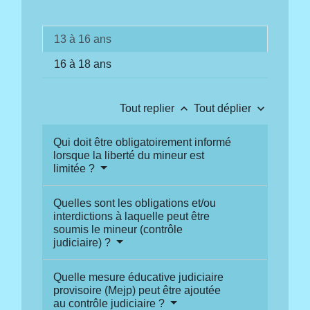
13 à 16 ans
16 à 18 ans
keyboard_arrow_up
keyboard_arrow_down
Tout replier
Tout déplier
Qui doit être obligatoirement informé
lorsque la liberté du mineur est
limitée ?
Quelles sont les obligations et/ou
interdictions à laquelle peut être
soumis le mineur (contrôle
judiciaire) ?
Quelle mesure éducative judiciaire
provisoire (Mejp) peut être ajoutée
au contrôle judiciaire ?