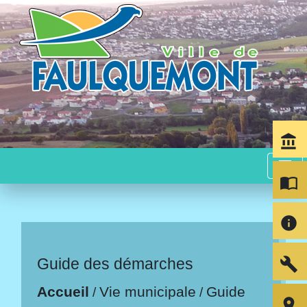
account_balance
menu
import_contacts
info
build
Guide des démarches
Accueil
Vie municipale
Guide
/
/
room