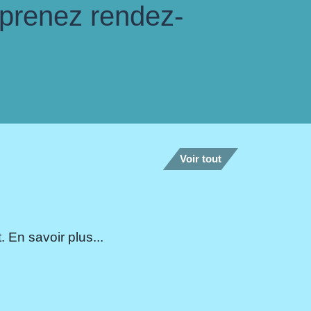
 prenez rendez-
Voir tout
 En savoir plus...