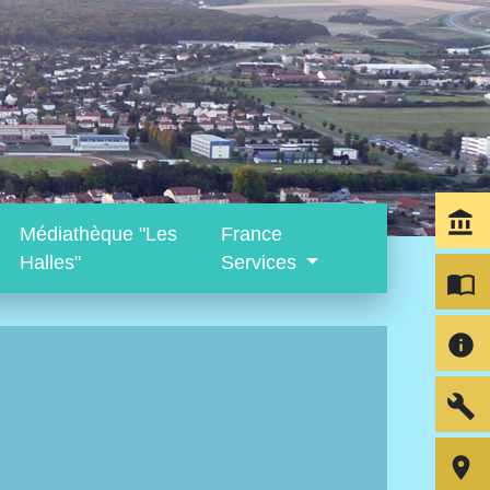
account_balance
Médiathèque "Les
France
Halles"
Services
import_contacts
info
build
room