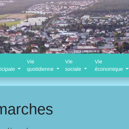
Vie
Vie
Vie
icipale
quotidienne
sociale
économique
marches