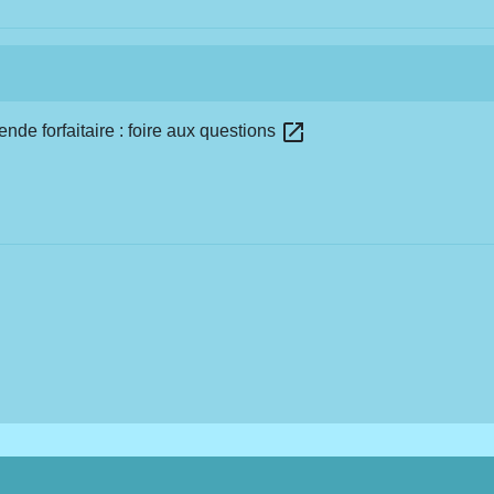
open_in_new
nde forfaitaire : foire aux questions