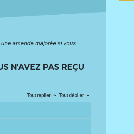
 une amende majorée si vous
S N'AVEZ PAS REÇU
keyboard_arrow_up
keyboard_arrow_down
Tout replier
Tout déplier