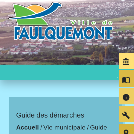
account_balance
menu
import_contacts
info
build
Guide des démarches
Accueil
Vie municipale
Guide
/
/
room