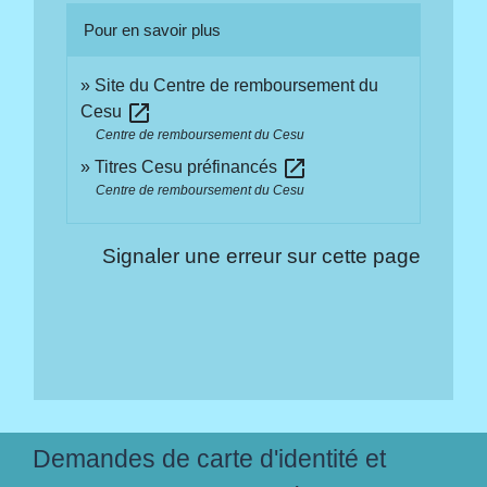
Pour en savoir plus
Site du Centre de remboursement du
open_in_new
Cesu
Centre de remboursement du Cesu
open_in_new
Titres Cesu préfinancés
Centre de remboursement du Cesu
Signaler une erreur sur cette page
Demandes de carte d'identité et