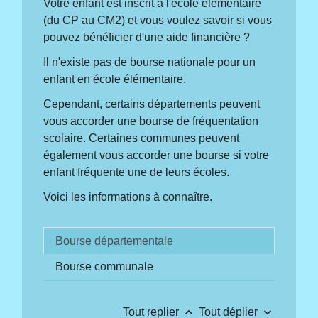
Votre enfant est inscrit à l'école élémentaire
(du CP au CM2) et vous voulez savoir si vous
pouvez bénéficier d'une aide financière ?
Il n'existe pas de bourse nationale pour un
enfant en école élémentaire.
Cependant, certains départements peuvent
vous accorder une bourse de fréquentation
scolaire. Certaines communes peuvent
également vous accorder une bourse si votre
enfant fréquente une de leurs écoles.
Voici les informations à connaître.
Bourse départementale
Bourse communale
keyboard_arrow_up
keyboard_arrow_down
Tout replier
Tout déplier