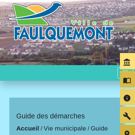
account_balance
menu
import_contacts
info
build
Guide des démarches
Accueil
Vie municipale
Guide
/
/
room