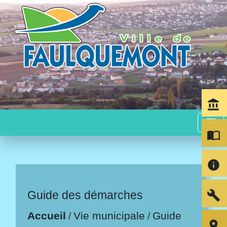
account_balance
menu
import_contacts
info
build
Guide des démarches
Accueil
Vie municipale
Guide
/
/
room