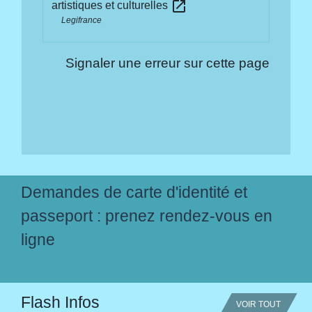
open_in_new
artistiques et culturelles
Legifrance
Signaler une erreur sur cette page
Demandes de carte d'identité et
passeport : prenez rendez-vous en
ligne
Flash Infos
VOIR TOUT