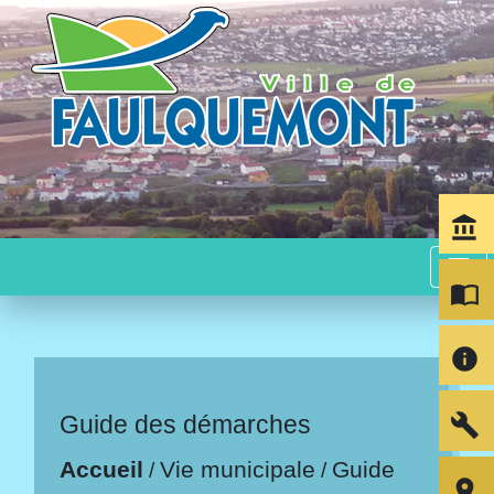
account_balance
menu
import_contacts
info
build
Guide des démarches
Accueil
Vie municipale
Guide
/
/
room