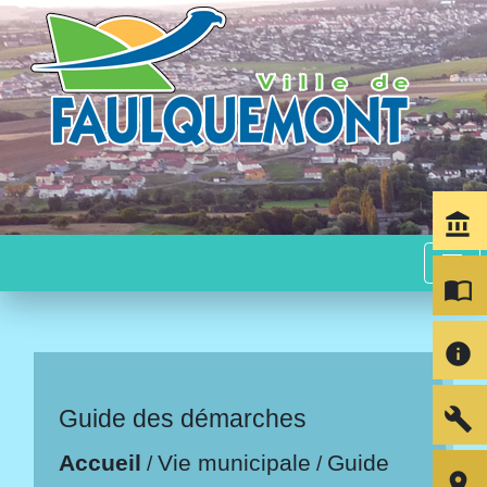
account_balance
menu
import_contacts
info
build
Guide des démarches
Accueil
Vie municipale
Guide
/
/
room