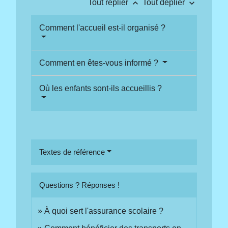
keyboard_arrow_up
keyboard_arrow_down
Tout replier
Tout déplier
Comment l'accueil est-il organisé ?
Comment en êtes-vous informé ?
Où les enfants sont-ils accueillis ?
Textes de référence
Questions ? Réponses !
À quoi sert l'assurance scolaire ?