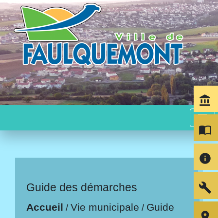
account_balance
menu
import_contacts
info
build
Guide des démarches
Accueil
Vie municipale
Guide
/
/
room