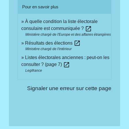
Pour en savoir plus
À quelle condition la liste électorale
open_in_new
consulaire est communiquée ?
Ministère chargé de l'Europe et des affaires étrangères
open_in_new
Résultats des élections
Ministère chargé de l'intérieur
Listes électorales anciennes : peut-on les
open_in_new
consulter ? (page 7)
Legifrance
Signaler une erreur sur cette page