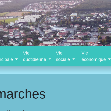
Vie
Vie
Vie
icipale
quotidienne
sociale
économique
marches