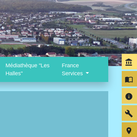
account_balance
Médiathèque "Les
France
Halles"
Services
import_contacts
info
build
room