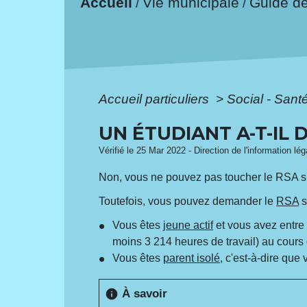
Accueil
Vie municipale
Guide d
/
/
Accueil particuliers
>
Social - Sant
UN ÉTUDIANT A-T-IL 
Vérifié le 25 Mar 2022 - Direction de l'information lé
Non, vous ne pouvez pas toucher le RSA si
Toutefois, vous pouvez demander le
RSA
s
Vous êtes
jeune actif
et vous avez entre 
moins 3 214 heures de travail) au cours
Vous êtes
parent isolé
, c'est-à-dire que
À savoir
info