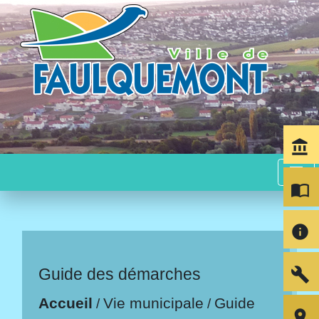
account_balance
menu
import_contacts
info
build
Guide des démarches
Accueil
Vie municipale
Guide
/
/
room