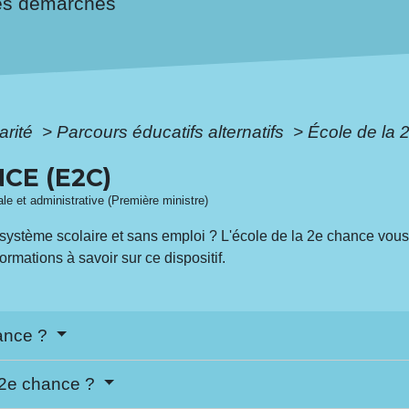
es démarches
arité
>
Parcours éducatifs alternatifs
>
École de la 
CE (E2C)
gale et administrative (Première ministre)
 système scolaire et sans emploi ? L'école de la 2
e
chance vous 
formations à savoir sur ce dispositif.
hance ?
a 2e chance ?