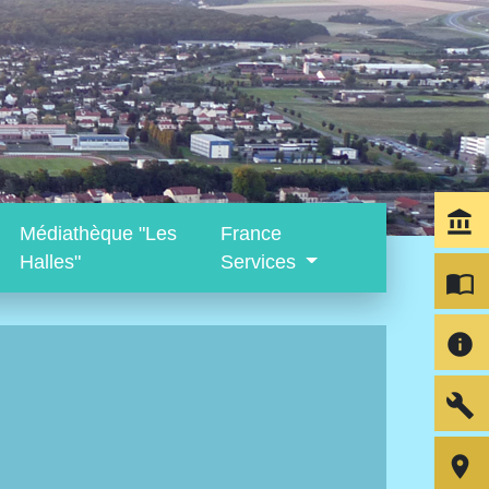
account_balance
Médiathèque "Les
France
Halles"
Services
import_contacts
info
build
room