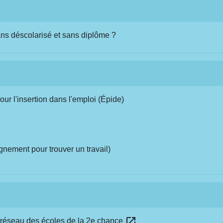
ans déscolarisé et sans diplôme ?
ur l'insertion dans l'emploi (Épide)
ement pour trouver un travail)
open_in_new
 réseau des écoles de la 2e chance