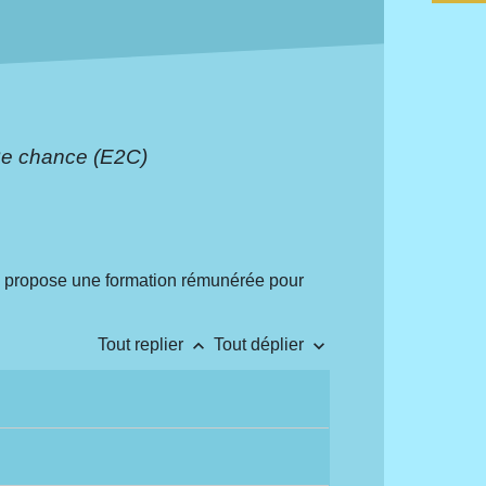
2e chance (E2C)
propose une formation rémunérée pour
keyboard_arrow_up
keyboard_arrow_down
Tout replier
Tout déplier