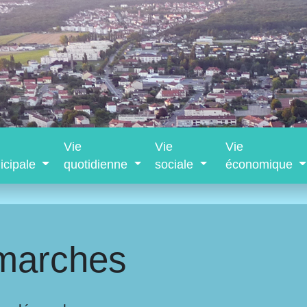
Vie
Vie
Vie
icipale
quotidienne
sociale
économique
marches