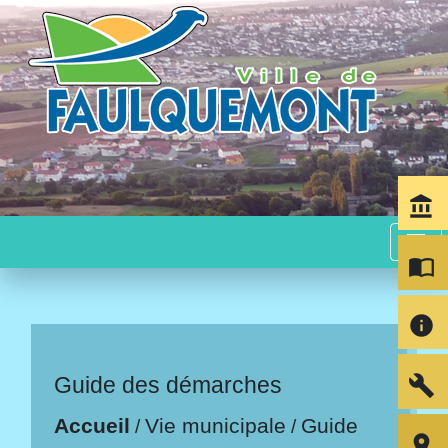
account_balance
menu
import_contacts
info
build
Guide des démarches
Accueil
Vie municipale
Guide
/
/
room