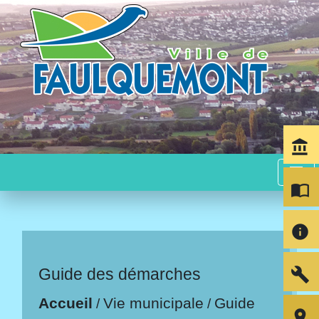
account_balance
menu
import_contacts
info
build
Guide des démarches
Accueil
Vie municipale
Guide
/
/
room