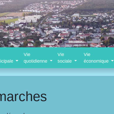
Vie
Vie
Vie
icipale
quotidienne
sociale
économique
marches