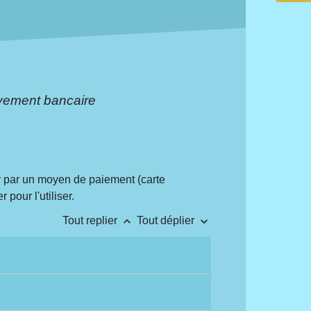
vement bancaire
 par un moyen de paiement (carte
pour l'utiliser.
keyboard_arrow_up
keyboard_arrow_down
Tout replier
Tout déplier