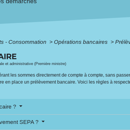
es démarches
ôts - Consommation
>
Opérations bancaires
>
Prélè
AIRE
gale et administrative (Première ministre)
férant les sommes directement de compte à compte, sans passer
e en place un prélèvement bancaire. Voici les règles à respecter 
caire ?
élèvement SEPA ?