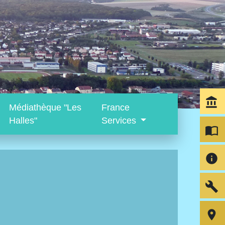
account_balance
Médiathèque "Les
France
Halles"
Services
import_contacts
info
build
room