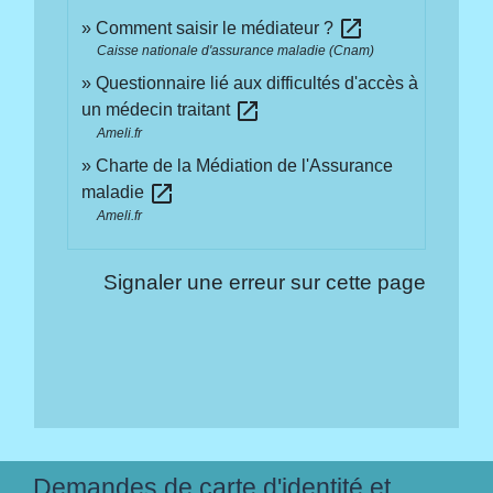
open_in_new
Comment saisir le médiateur ?
Caisse nationale d'assurance maladie (Cnam)
Questionnaire lié aux difficultés d'accès à
open_in_new
un médecin traitant
Ameli.fr
Charte de la Médiation de l'Assurance
open_in_new
maladie
Ameli.fr
Signaler une erreur sur cette page
Demandes de carte d'identité et