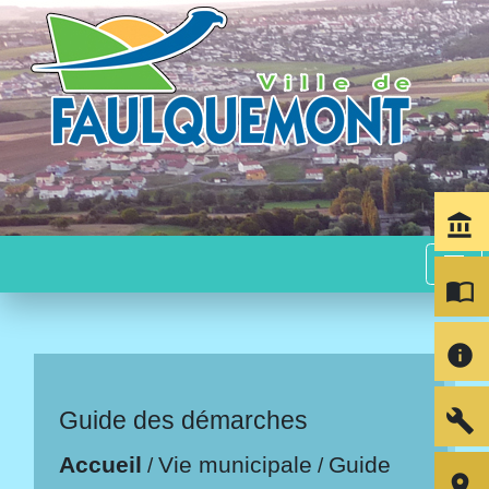
account_balance
menu
import_contacts
info
build
Guide des démarches
Accueil
Vie municipale
Guide
/
/
room