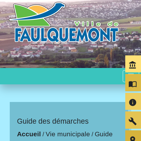
account_balance
menu
import_contacts
info
build
Guide des démarches
Accueil
Vie municipale
Guide
/
/
room