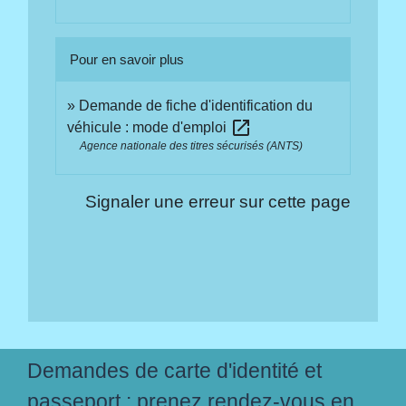
Pour en savoir plus
Demande de fiche d'identification du
open_in_new
véhicule : mode d'emploi
Agence nationale des titres sécurisés (ANTS)
Signaler une erreur sur cette page
Demandes de carte d'identité et
passeport : prenez rendez-vous en