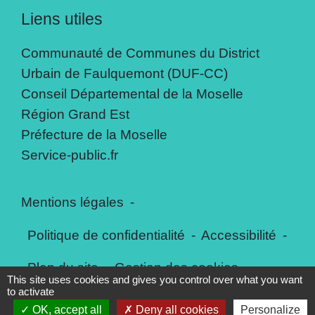
Liens utiles
Communauté de Communes du District
Urbain de Faulquemont (DUF-CC)
Conseil Départemental de la Moselle
Région Grand Est
Préfecture de la Moselle
Service-public.fr
Mentions légales
-
Politique de confidentialité
-
Accessibilité
-
Plan du site
-
Gestion des cookies
This site uses cookies and gives you control over what you want
to activate
OK, accept all
Deny all cookies
Personalize
Site créé en partenariat avec Réseau des Communes