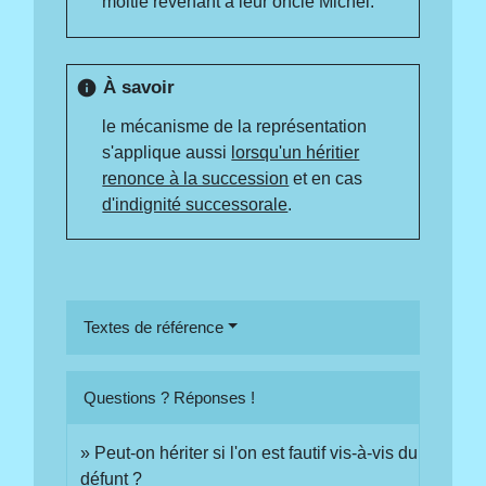
moitié revenant à leur oncle Michel.
À savoir
info
le mécanisme de la représentation
s'applique aussi
lorsqu'un héritier
renonce à la succession
et en cas
d'indignité successorale
.
Textes de référence
Questions ? Réponses !
Peut-on hériter si l'on est fautif vis-à-vis du
défunt ?