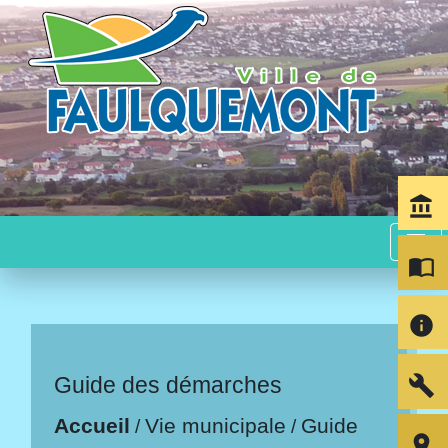
account_balance
menu
import_contacts
info
build
Guide des démarches
Accueil
Vie municipale
Guide
/
/
room