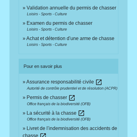
Validation annuelle du permis de chasser
Loisirs - Sports - Culture
Examen du permis de chasser
Loisirs - Sports - Culture
Achat et détention d'une arme de chasse
Loisirs - Sports - Culture
Pour en savoir plus
open_in_new
Assurance responsabilité civile
Autorité de contrôle prudentiel et de résolution (ACPR)
open_in_new
Permis de chasser
Office français de la biodiversité (OFB)
open_in_new
La sécurité à la chasse
Office français de la biodiversité (OFB)
Livret de l'indemnisation des accidents de
open_in_new
chasse