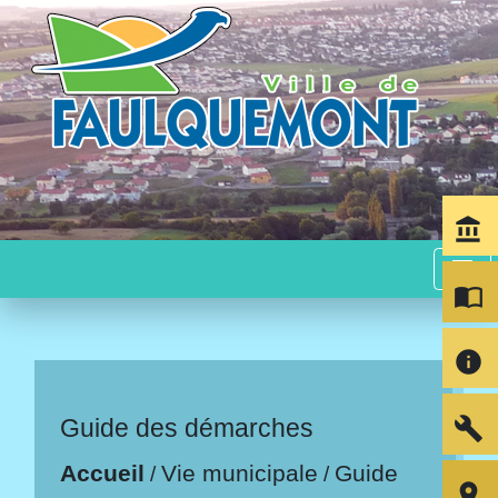
account_balance
menu
import_contacts
info
build
Guide des démarches
Accueil
Vie municipale
Guide
/
/
room