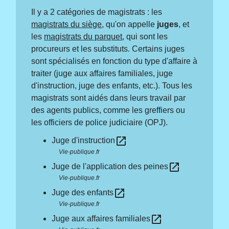
Il y a 2 catégories de magistrats : les
magistrats du siège
, qu'on appelle
juges
, et
les
magistrats du parquet
, qui sont les
procureurs et les substituts. Certains juges
sont spécialisés en fonction du type d'affaire à
traiter (juge aux affaires familiales, juge
d'instruction, juge des enfants, etc.). Tous les
magistrats sont aidés dans leurs travail par
des agents publics, comme les greffiers ou
les officiers de police judiciaire (OPJ).
open_in_new
Juge d'instruction
Vie-publique.fr
open_in_new
Juge de l'application des peines
Vie-publique.fr
open_in_new
Juge des enfants
Vie-publique.fr
open_in_new
Juge aux affaires familiales