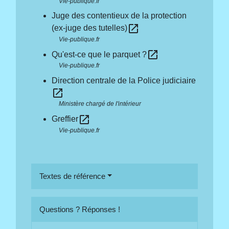
Vie-publique.fr
Juge des contentieux de la protection
open_in_new
(ex-juge des tutelles)
Vie-publique.fr
open_in_new
Qu'est-ce que le parquet ?
Vie-publique.fr
Direction centrale de la Police judiciaire
open_in_new
Ministère chargé de l'intérieur
open_in_new
Greffier
Vie-publique.fr
Textes de référence
Questions ? Réponses !