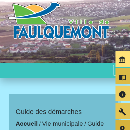
account_balance
menu
import_contacts
info
build
Guide des démarches
Accueil
Vie municipale
Guide
/
/
room