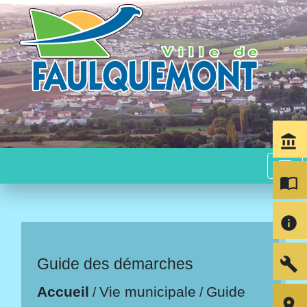
account_balance
menu
import_contacts
info
build
Guide des démarches
Accueil
Vie municipale
Guide
/
/
room