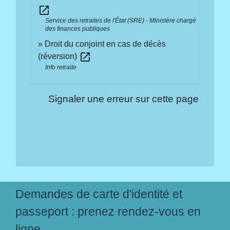
open_in_new
Service des retraites de l'État (SRE) - Ministère chargé
des finances publiques
Droit du conjoint en cas de décès
open_in_new
(réversion)
Info retraite
Signaler une erreur sur cette page
Demandes de carte d'identité et
passeport : prenez rendez-vous en
ligne