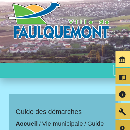
account_balance
menu
import_contacts
info
build
Guide des démarches
Accueil
Vie municipale
Guide
/
/
room