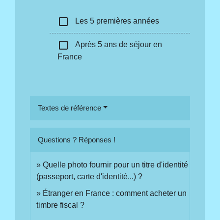
check_box_outline_blank
Les 5 premières années
check_box_outline_blank
Après 5 ans de séjour en
France
Textes de référence
Questions ? Réponses !
Quelle photo fournir pour un titre d'identité
(passeport, carte d'identité...) ?
Étranger en France : comment acheter un
timbre fiscal ?