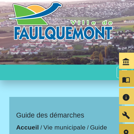
account_balance
menu
import_contacts
info
build
Guide des démarches
Accueil
Vie municipale
Guide
/
/
room