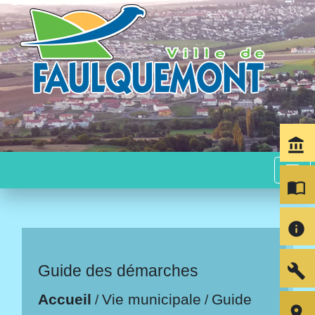
account_balance
menu
import_contacts
info
build
Guide des démarches
Accueil
Vie municipale
Guide
/
/
room