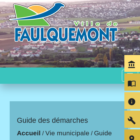
account_balance
menu
import_contacts
info
build
Guide des démarches
Accueil
Vie municipale
Guide
/
/
room