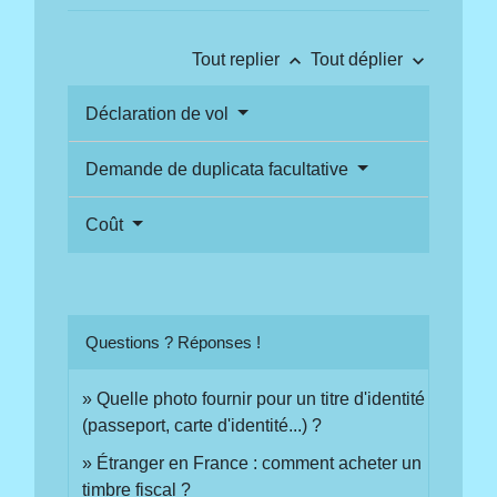
keyboard_arrow_up
keyboard_arrow_down
Tout replier
Tout déplier
Déclaration de vol
Demande de duplicata facultative
Coût
Questions ? Réponses !
Quelle photo fournir pour un titre d'identité
(passeport, carte d'identité...) ?
Étranger en France : comment acheter un
timbre fiscal ?