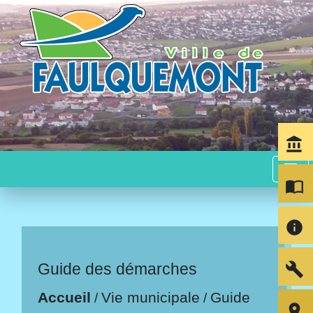
account_balance
menu
import_contacts
info
build
Guide des démarches
Accueil
Vie municipale
Guide
/
/
room