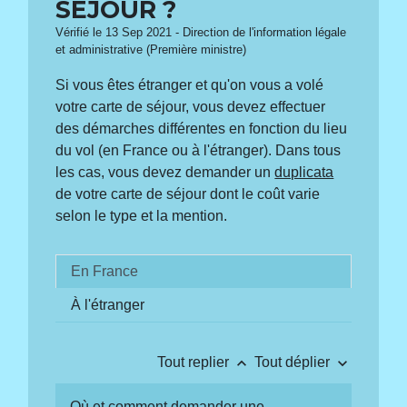
SÉJOUR ?
Vérifié le 13 Sep 2021 - Direction de l'information légale
et administrative (Première ministre)
Si vous êtes étranger et qu'on vous a volé
votre carte de séjour, vous devez effectuer
des démarches différentes en fonction du lieu
du vol (en France ou à l'étranger). Dans tous
les cas, vous devez demander un
duplicata
de votre carte de séjour dont le coût varie
selon le type et la mention.
En France
À l'étranger
keyboard_arrow_up
keyboard_arrow_down
Tout replier
Tout déplier
Où et comment demander une