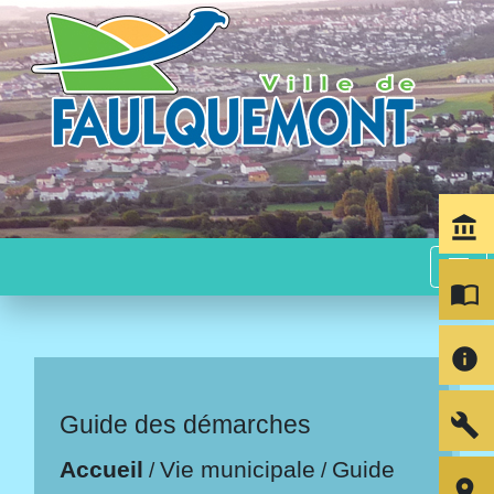
account_balance
menu
import_contacts
info
build
Guide des démarches
Accueil
Vie municipale
Guide
/
/
room