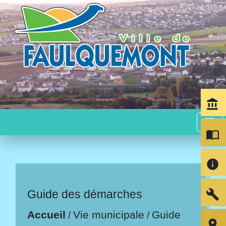
account_balance
menu
import_contacts
info
build
Guide des démarches
Accueil
Vie municipale
Guide
/
/
room