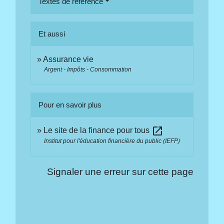
Textes de référence
Et aussi
Assurance vie
Argent - Impôts - Consommation
Pour en savoir plus
open_in_new
Le site de la finance pour tous
Institut pour l'éducation financière du public (IEFP)
Signaler une erreur sur cette page