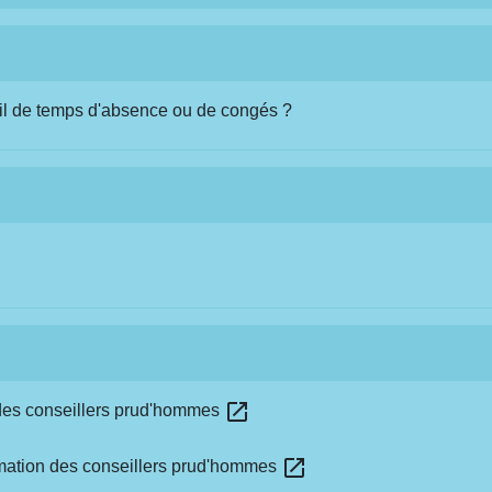
-il de temps d'absence ou de congés ?
open_in_new
n des conseillers prud'hommes
open_in_new
rmation des conseillers prud'hommes