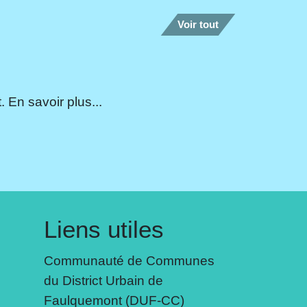
Voir tout
 En savoir plus...
Liens utiles
Communauté de Communes
du District Urbain de
Faulquemont (DUF-CC)