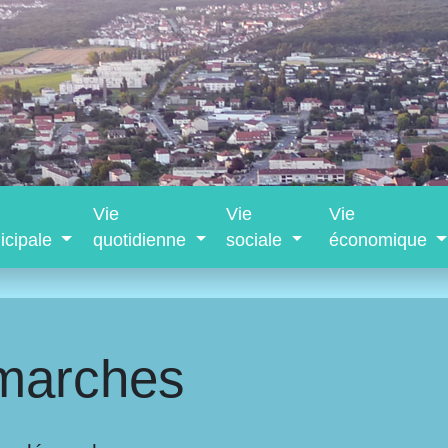
Vie
Vie
Vie
icipale
quotidienne
sociale
économique
marches