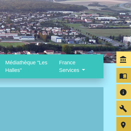
account_balance
Médiathèque "Les
France
Halles"
Services
import_contacts
info
build
room