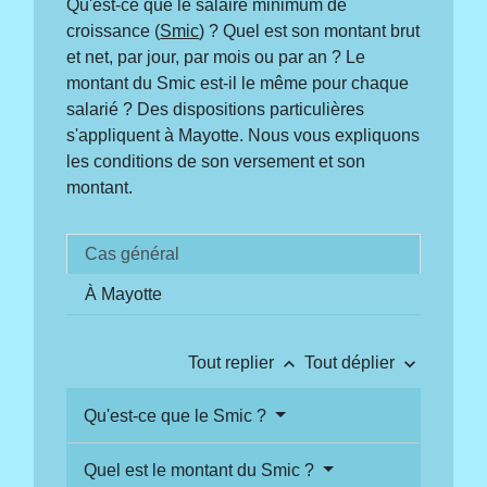
Qu'est-ce que le salaire minimum de
croissance (
Smic
) ? Quel est son montant brut
et net, par jour, par mois ou par an ? Le
montant du Smic est-il le même pour chaque
salarié ? Des dispositions particulières
s'appliquent à Mayotte. Nous vous expliquons
les conditions de son versement et son
montant.
Cas général
À Mayotte
keyboard_arrow_up
keyboard_arrow_down
Tout replier
Tout déplier
Qu'est-ce que le Smic ?
Quel est le montant du Smic ?