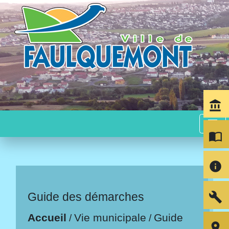
account_balance
menu
import_contacts
info
build
Guide des démarches
Accueil
Vie municipale
Guide
/
/
room