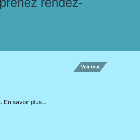
 prenez rendez-
Voir tout
 En savoir plus...