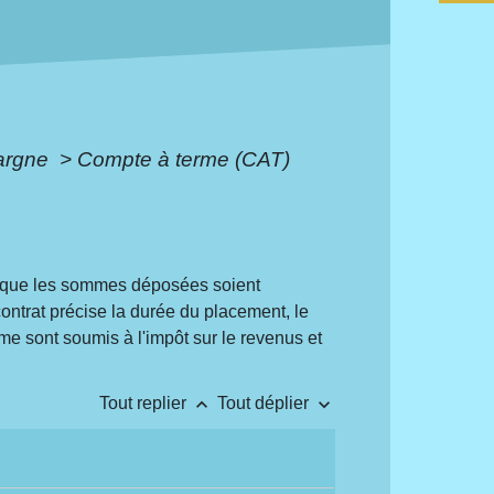
pargne
>
Compte à terme (CAT)
on que les sommes déposées soient
ontrat précise la durée du placement, le
rme sont soumis à l'impôt sur le revenus et
keyboard_arrow_up
keyboard_arrow_down
Tout replier
Tout déplier