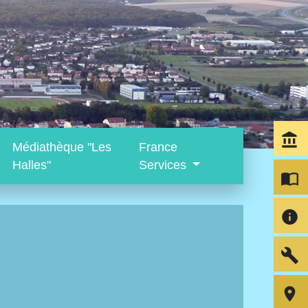
account_balance
Médiathèque "Les
France
Halles"
Services
import_contacts
info
build
room