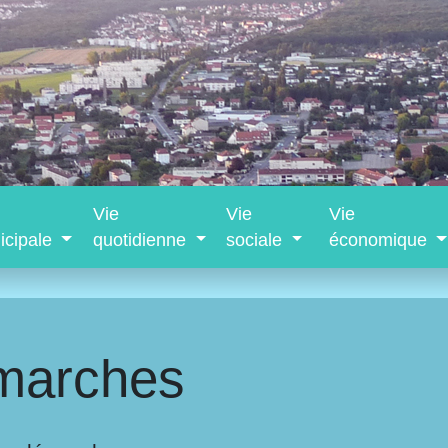
Vie
Vie
Vie
icipale
quotidienne
sociale
économique
marches