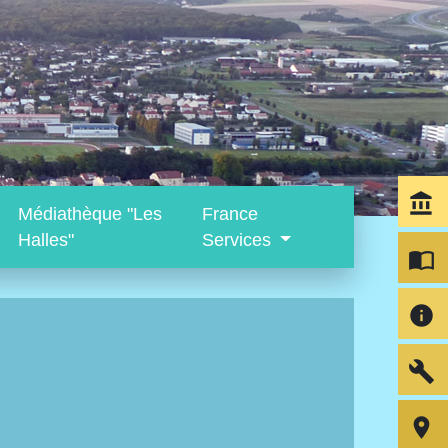
account_balance
Médiathèque "Les
France
Halles"
Services
import_contacts
info
build
room