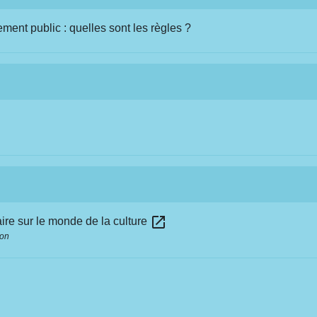
ent public : quelles sont les règles ?
open_in_new
taire sur le monde de la culture
ion