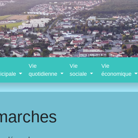
Vie
Vie
Vie
icipale
quotidienne
sociale
économique
marches