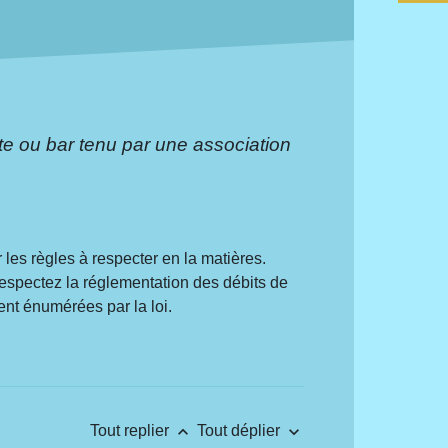
te ou bar tenu par une association
les règles à respecter en la matières.
espectez la réglementation des débits de
nt énumérées par la loi.
keyboard_arrow_up
keyboard_arrow_down
Tout replier
Tout déplier