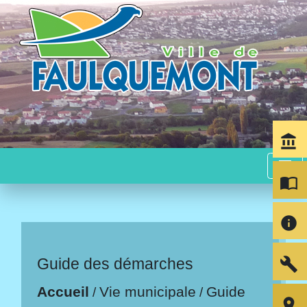
account_balance
menu
import_contacts
info
build
Guide des démarches
Accueil
Vie municipale
Guide
/
/
room