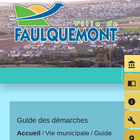
account_balance
menu
import_contacts
info
build
Guide des démarches
Accueil
Vie municipale
Guide
/
/
room