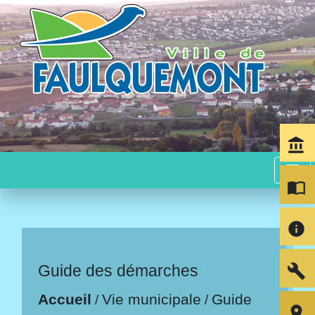
account_balance
menu
import_contacts
info
build
Guide des démarches
Accueil
Vie municipale
Guide
/
/
room