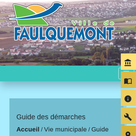
account_balance
menu
import_contacts
info
build
Guide des démarches
Accueil
Vie municipale
Guide
/
/
room