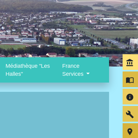
account_balance
Médiathèque "Les
France
Halles"
Services
import_contacts
info
build
room