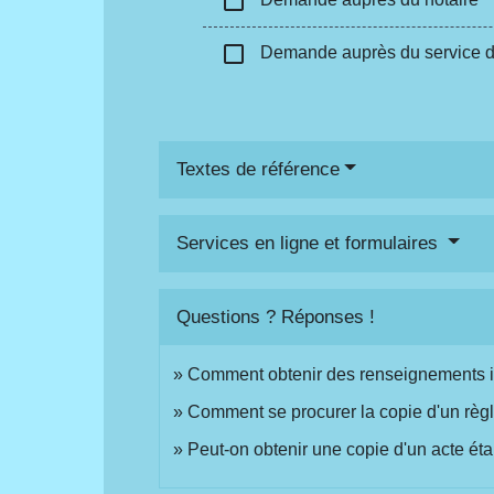
check_box_outline_blank
check_box_outline_blank
Demande auprès du service de l
Textes de référence
Services en ligne et formulaires
Questions ? Réponses !
Comment obtenir des renseignements i
Comment se procurer la copie d'un règ
Peut-on obtenir une copie d'un acte étab