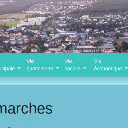
Vie
Vie
Vie
icipale
quotidienne
sociale
économique
marches