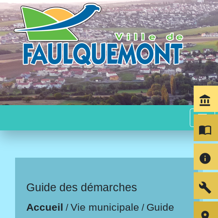
account_balance
menu
import_contacts
info
build
Guide des démarches
Accueil
Vie municipale
Guide
/
/
room