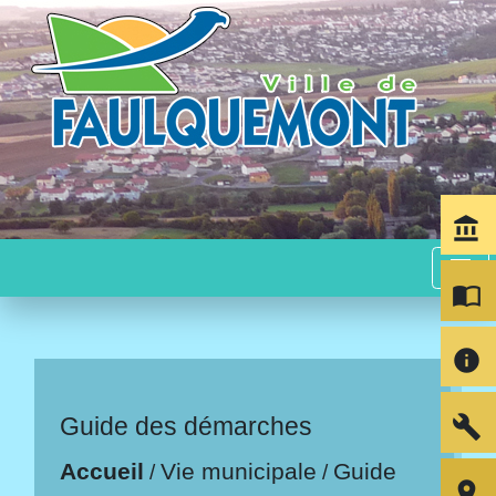
account_balance
menu
import_contacts
info
build
Guide des démarches
Accueil
Vie municipale
Guide
/
/
room