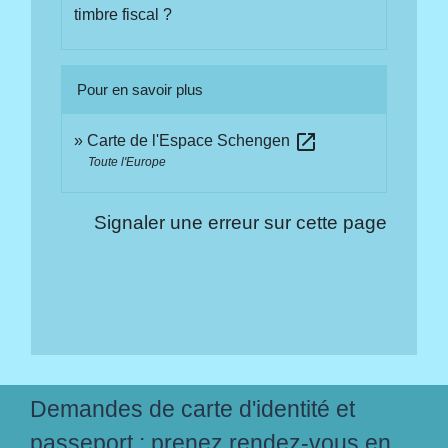
timbre fiscal ?
Pour en savoir plus
open_in_new
Carte de l'Espace Schengen
Toute l'Europe
Signaler une erreur sur cette page
Demandes de carte d'identité et
passeport : prenez rendez-vous en