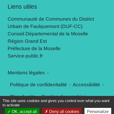
Liens utiles
Communauté de Communes du District
Urbain de Faulquemont (DUF-CC)
Conseil Départemental de la Moselle
Région Grand Est
Préfecture de la Moselle
Service-public.fr
Mentions légales
-
Politique de confidentialité
-
Accessibilité
-
Plan du site
-
Gestion des cookies
This site uses cookies and gives you control over what you want
to activate
OK, accept all
Deny all cookies
Personalize
Site créé en partenariat avec Réseau des Communes