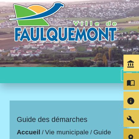
account_balance
menu
import_contacts
info
build
Guide des démarches
Accueil
Vie municipale
Guide
/
/
room