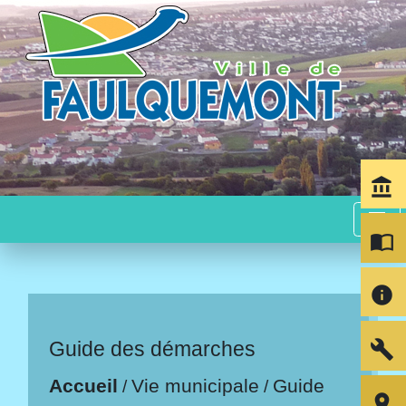
account_balance
menu
import_contacts
info
build
Guide des démarches
Accueil
Vie municipale
Guide
/
/
room