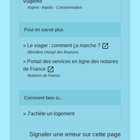
viagères
Argent - Impôts - Consommation
Pour en savoir plus
open_in_new
Le viager : comment ça marche ?
Ministère chargé des finances
Portail des services en ligne des notaires
open_in_new
de France
Notaires de France
Comment faire si...
J'achète un logement
Signaler une erreur sur cette page