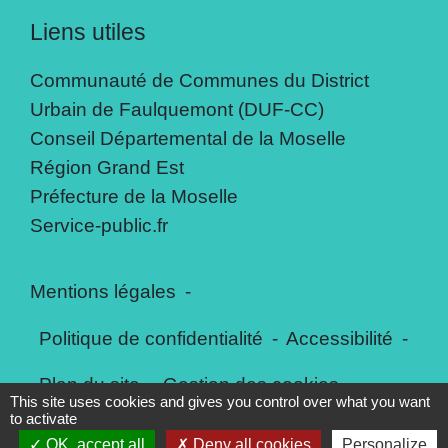
Liens utiles
Communauté de Communes du District
Urbain de Faulquemont (DUF-CC)
Conseil Départemental de la Moselle
Région Grand Est
Préfecture de la Moselle
Service-public.fr
Mentions légales
-
Politique de confidentialité
-
Accessibilité
-
Plan du site
-
Gestion des cookies
This site uses cookies and gives you control over what you want
to activate
OK, accept all
Deny all cookies
Personalize