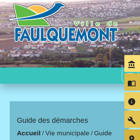
account_balance
menu
import_contacts
info
build
Guide des démarches
Accueil
Vie municipale
Guide
/
/
room