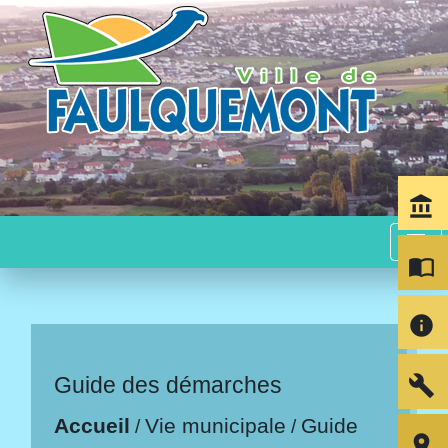
account_balance
menu
import_contacts
info
build
Guide des démarches
Accueil
Vie municipale
Guide
/
/
room