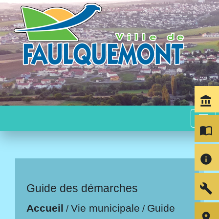
account_balance
menu
import_contacts
info
build
Guide des démarches
Accueil
Vie municipale
Guide
/
/
room