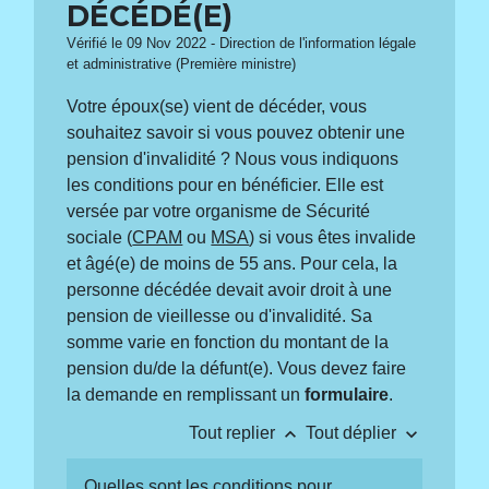
DÉCÉDÉ(E)
Vérifié le 09 Nov 2022 - Direction de l'information légale
et administrative (Première ministre)
Votre époux(se) vient de décéder, vous
souhaitez savoir si vous pouvez obtenir une
pension d'invalidité ? Nous vous indiquons
les conditions pour en bénéficier. Elle est
versée par votre organisme de Sécurité
sociale (
CPAM
ou
MSA
) si vous êtes invalide
et âgé(e) de moins de 55 ans. Pour cela, la
personne décédée devait avoir droit à une
pension de vieillesse ou d'invalidité. Sa
somme varie en fonction du montant de la
pension du/de la défunt(e). Vous devez faire
la demande en remplissant un
formulaire
.
keyboard_arrow_up
keyboard_arrow_down
Tout replier
Tout déplier
Quelles sont les conditions pour