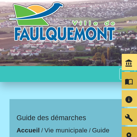
account_balance
menu
import_contacts
info
build
Guide des démarches
Accueil
Vie municipale
Guide
/
/
room