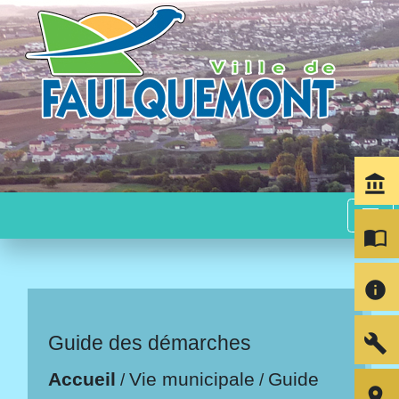
account_balance
menu
import_contacts
info
build
Guide des démarches
Accueil
Vie municipale
Guide
/
/
room