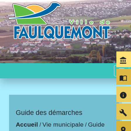
account_balance
menu
import_contacts
info
build
Guide des démarches
Accueil
Vie municipale
Guide
/
/
room