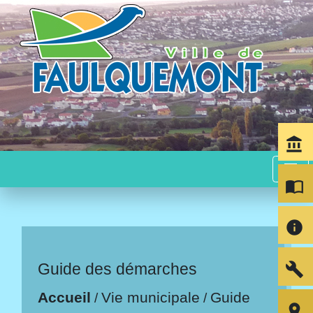
account_balance
menu
import_contacts
info
build
Guide des démarches
Accueil
Vie municipale
Guide
/
/
room