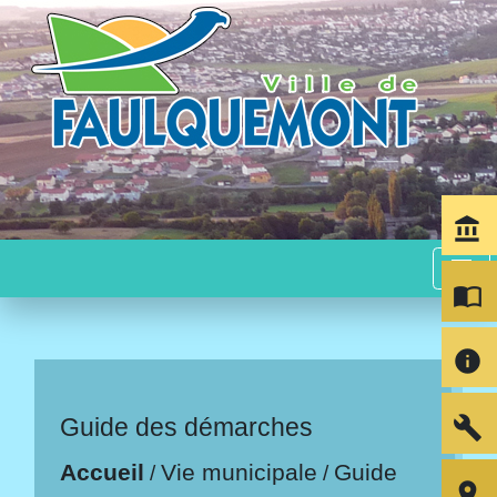
account_balance
menu
import_contacts
info
build
Guide des démarches
Accueil
Vie municipale
Guide
/
/
room