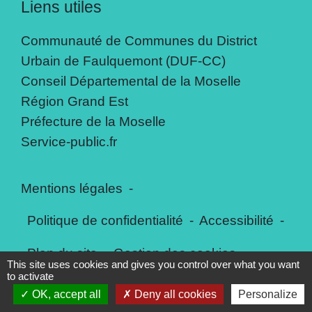
Liens utiles
Communauté de Communes du District
Urbain de Faulquemont (DUF-CC)
Conseil Départemental de la Moselle
Région Grand Est
Préfecture de la Moselle
Service-public.fr
Mentions légales
-
Politique de confidentialité
-
Accessibilité
-
Plan du site
-
Gestion des cookies
This site uses cookies and gives you control over what you want
to activate
OK, accept all
Deny all cookies
Personalize
Site créé en partenariat avec Réseau des Communes