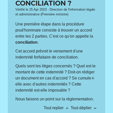
CONCILIATION ?
Vérifié le 25 Apr 2023 - Direction de l'information légale
et administrative (Première ministre)
Une première étape dans la procédure
prud'hommale consiste à trouver un accord
entre les 2 parties. C'est ce qu'on appelle la
conciliation
.
Cet accord prévoit le versement d'une
indemnité forfaitaire de conciliation.
Quels sont les litiges concernés ? Quel est le
montant de cette indemnité ? Doit-on rédiger
un document en cas d'accord ? Se cumule-t-
elle avec d'autres indemnités ? Cette
indemnité est-elle imposable ?
Nous faisons un point sur la réglementation.
keyboard_arrow_up
keyboard_arrow_down
Tout replier
Tout déplier